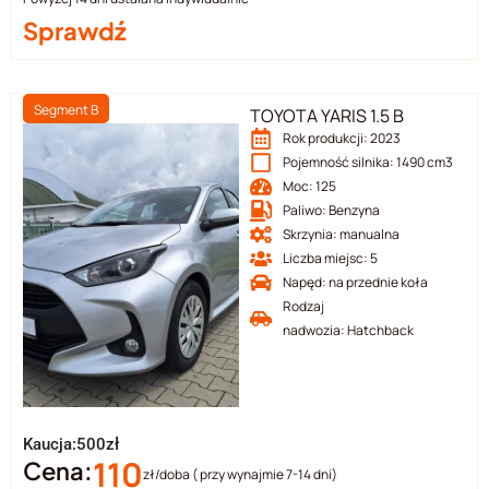
tego, jak
Sprawdź
strona jest
używana.
Segment B
TOYOTA YARIS 1.5 B
Doświadczenie
Rok produkcji: 2023
Aby nasza
Pojemność silnika: 1490 cm3
strona
Moc: 125
internetowa
Paliwo: Benzyna
działała jak
najlepiej
Skrzynia: manualna
podczas
Liczba miejsc: 5
twojego
Napęd: na przednie koła
przejścia na nią.
Rodzaj
Jeśli odrzucisz
nadwozia: Hatchback
te pliki cookie,
niektóre funkcje
znikną ze strony
internetowej.
Kaucja:500zł
110
Cena:
zł/doba ( przy wynajmie 7-14 dni)
Marketing