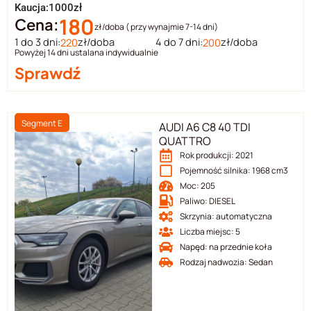
Kaucja:1000zł
180
Cena:
zł/doba ( przy wynajmie 7-14 dni)
1 do 3 dni:
zł/doba
4 do 7 dni:
zł/doba
220
200
Powyżej 14 dni ustalana indywidualnie
Sprawdź
Segment E
AUDI A6 C8 40 TDI
QUATTRO
Rok produkcji: 2021
Pojemność silnika: 1968 cm3
Moc: 205
Paliwo: DIESEL
Skrzynia: automatyczna
Liczba miejsc: 5
Napęd: na przednie koła
Rodzaj nadwozia: Sedan