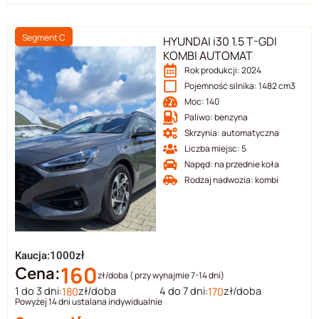
Segment C
HYUNDAI i30 1.5 T-GDI
KOMBI AUTOMAT
Rok produkcji: 2024
Pojemność silnika: 1482 cm3
Moc: 140
Paliwo: benzyna
Skrzynia: automatyczna
Liczba miejsc: 5
Napęd: na przednie koła
Rodzaj nadwozia: kombi
Kaucja:1000zł
160
Cena:
zł/doba ( przy wynajmie 7-14 dni)
1 do 3 dni:
zł/doba
4 do 7 dni:
zł/doba
180
170
Powyżej 14 dni ustalana indywidualnie