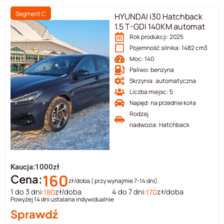
Segment C
HYUNDAI i30 Hatchback
1.5 T-GDI 140KM automat
Rok produkcji: 2025
Pojemność silnika: 1482 cm3
Moc: 140
Paliwo: benzyna
Skrzynia: automatyczna
Liczba miejsc: 5
Napęd: na przednie koła
Rodzaj
nadwozia: Hatchback
Kaucja:1000zł
160
Cena:
zł/doba ( przy wynajmie 7-14 dni)
1 do 3 dni:
zł/doba
4 do 7 dni:
zł/doba
180
170
Powyżej 14 dni ustalana indywidualnie
Sprawdź