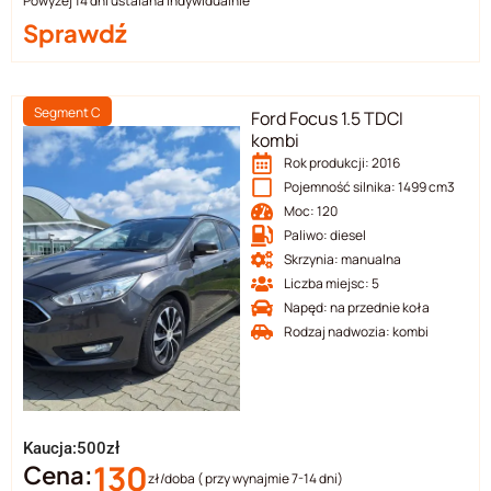
Powyżej 14 dni ustalana indywidualnie
Sprawdź
Segment C
Ford Focus 1.5 TDCI
kombi
Rok produkcji: 2016
Pojemność silnika: 1499 cm3
Moc: 120
Paliwo: diesel
Skrzynia: manualna
Liczba miejsc: 5
Napęd: na przednie koła
Rodzaj nadwozia: kombi
Kaucja:500zł
130
Cena:
zł/doba ( przy wynajmie 7-14 dni)