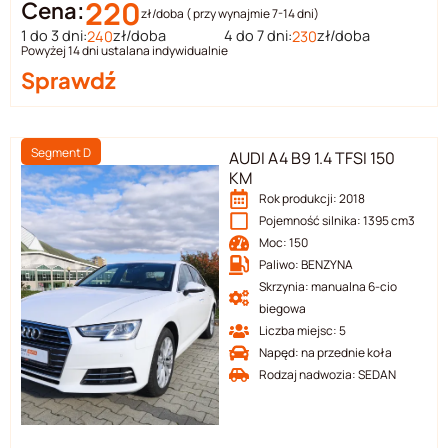
220
Cena:
zł/doba ( przy wynajmie 7-14 dni)
1 do 3 dni:
zł/doba
4 do 7 dni:
zł/doba
240
230
Powyżej 14 dni ustalana indywidualnie
Sprawdź
Segment D
AUDI A4 B9 1.4 TFSI 150
KM
Rok produkcji: 2018
Pojemność silnika: 1395 cm3
Moc: 150
Paliwo: BENZYNA
Skrzynia: manualna 6-cio
biegowa
Liczba miejsc: 5
Napęd: na przednie koła
Rodzaj nadwozia: SEDAN