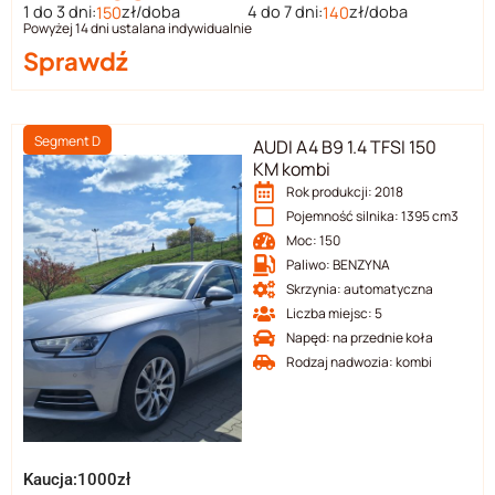
1 do 3 dni:
zł/doba
4 do 7 dni:
zł/doba
150
140
Powyżej 14 dni ustalana indywidualnie
Sprawdź
Segment D
AUDI A4 B9 1.4 TFSI 150
KM kombi
Rok produkcji: 2018
Pojemność silnika: 1395 cm3
Moc: 150
Paliwo: BENZYNA
Skrzynia: automatyczna
Liczba miejsc: 5
Napęd: na przednie koła
Rodzaj nadwozia: kombi
Kaucja:1000zł