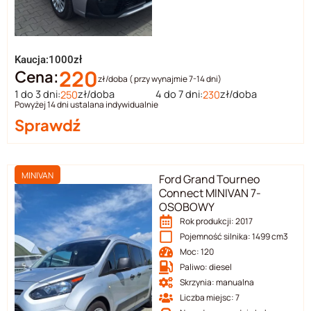
Kaucja:1000zł
220
Cena:
zł/doba ( przy wynajmie 7-14 dni)
1 do 3 dni:
zł/doba
4 do 7 dni:
zł/doba
250
230
Powyżej 14 dni ustalana indywidualnie
Sprawdź
MINIVAN
Ford Grand Tourneo
Connect MINIVAN 7-
OSOBOWY
Rok produkcji: 2017
Pojemność silnika: 1499 cm3
Moc: 120
Paliwo: diesel
Skrzynia: manualna
Liczba miejsc: 7