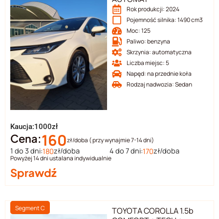
Rok produkcji: 2024
Pojemność silnika: 1490 cm3
Moc: 125
Paliwo: benzyna
Skrzynia: automatyczna
Liczba miejsc: 5
Napęd: na przednie koła
Rodzaj nadwozia: Sedan
Kaucja:1000zł
160
Cena:
zł/doba ( przy wynajmie 7-14 dni)
1 do 3 dni:
zł/doba
4 do 7 dni:
zł/doba
180
170
Powyżej 14 dni ustalana indywidualnie
Sprawdź
Segment C
TOYOTA COROLLA 1.5b