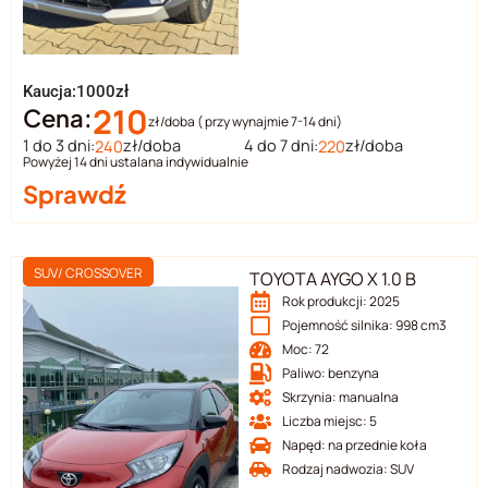
Kaucja:1000zł
210
Cena:
zł/doba ( przy wynajmie 7-14 dni)
1 do 3 dni:
zł/doba
4 do 7 dni:
zł/doba
240
220
Powyżej 14 dni ustalana indywidualnie
Sprawdź
SUV/ CROSSOVER
TOYOTA AYGO X 1.0 B
Rok produkcji: 2025
Pojemność silnika: 998 cm3
Moc: 72
Paliwo: benzyna
Skrzynia: manualna
Liczba miejsc: 5
Napęd: na przednie koła
Rodzaj nadwozia: SUV