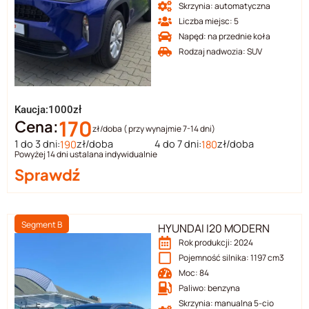
Skrzynia: automatyczna
Liczba miejsc: 5
Napęd: na przednie koła
Rodzaj nadwozia: SUV
Kaucja:1000zł
170
Cena:
zł/doba ( przy wynajmie 7-14 dni)
1 do 3 dni:
zł/doba
4 do 7 dni:
zł/doba
190
180
Powyżej 14 dni ustalana indywidualnie
Sprawdź
Segment B
HYUNDAI I20 MODERN
Rok produkcji: 2024
Pojemność silnika: 1197 cm3
Moc: 84
Paliwo: benzyna
Skrzynia: manualna 5-cio