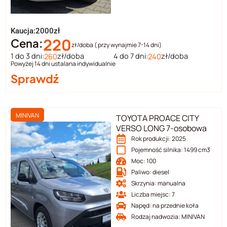
Kaucja:2000zł
220
Cena:
zł/doba ( przy wynajmie 7-14 dni)
1 do 3 dni:
zł/doba
4 do 7 dni:
zł/doba
260
240
Powyżej 14 dni ustalana indywidualnie
Sprawdź
MINIVAN
TOYOTA PROACE CITY
VERSO LONG 7-osobowa
Rok produkcji: 2025
Pojemność silnika: 1499 cm3
Moc: 100
Paliwo: diesel
Skrzynia: manualna
Liczba miejsc: 7
Napęd: na przednie koła
Rodzaj nadwozia: MINIVAN