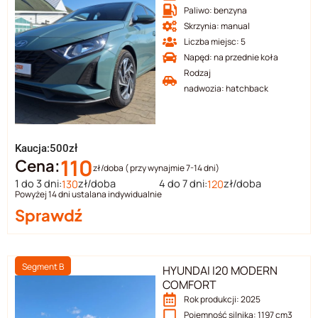
Paliwo: benzyna
Skrzynia: manual
Liczba miejsc: 5
Napęd: na przednie koła
Rodzaj
nadwozia: hatchback
Kaucja:500zł
110
Cena:
zł/doba ( przy wynajmie 7-14 dni)
1 do 3 dni:
zł/doba
4 do 7 dni:
zł/doba
130
120
Powyżej 14 dni ustalana indywidualnie
Sprawdź
Segment B
HYUNDAI I20 MODERN
COMFORT
Rok produkcji: 2025
Pojemność silnika: 1197 cm3