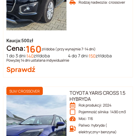
Rodzaj nadwozia: crossover
Kaucja:500zł
160
Cena:
zł/doba ( przy wynajmie 7-14 dni)
1 do 3 dni:
zł/doba
4 do 7 dni:
zł/doba
140
150
Powyżej 14 dni ustalana indywidualnie
Sprawdź
SUV/ CROSSOVER
TOYOTA YARIS CROSS 1.5
HYBRYDA
Rok produkcji: 2024
Pojemność silnika: 1490 cm3
Moc: 116
Paliwo: hybryda (
elektryczny+ benzyna)