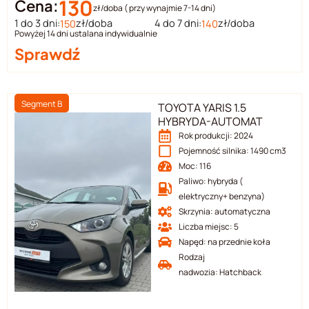
130
Cena:
zł/doba ( przy wynajmie 7-14 dni)
1 do 3 dni:
zł/doba
4 do 7 dni:
zł/doba
150
140
Powyżej 14 dni ustalana indywidualnie
Sprawdź
Segment B
TOYOTA YARIS 1.5
HYBRYDA-AUTOMAT
Rok produkcji: 2024
Pojemność silnika: 1490 cm3
Moc: 116
Paliwo: hybryda (
elektryczny+ benzyna)
Skrzynia: automatyczna
Liczba miejsc: 5
Napęd: na przednie koła
Rodzaj
nadwozia: Hatchback