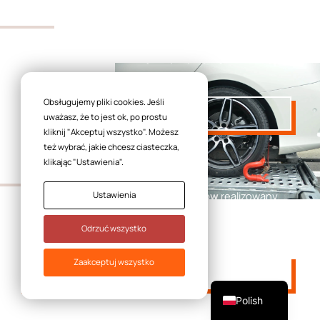
krótkoterminowy
Krótkoterminowy wynajem samochodów
realizowany
przez naszą wypożyczalnię dotyczy wynajmu na okres
od 1 do 30 dni.
Obsługujemy pliki cookies. Jeśli
CZYTAJ WIĘCEJ
uważasz, że to jest ok, po prostu
kliknij "Akceptuj wszystko". Możesz
Wynajem
też wybrać, jakie chcesz ciasteczka,
długoterminowy
klikając "Ustawienia".
Długoterminowy wynajem samochodów
realizowany
Ustawienia
przez wypożyczalnię Wygodne Auto dotyczy wynajmu
Odrzuć wszystko
na okres od 1 miesiąca.
Zaakceptuj wszystko
CZYTAJ WIĘCEJ
English
Polish