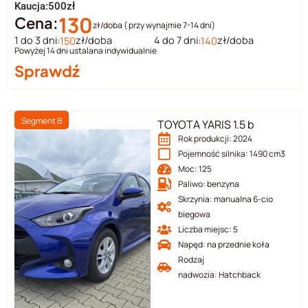
Kaucja:500zł
130
Cena:
zł/doba ( przy wynajmie 7-14 dni)
1 do 3 dni:
zł/doba
4 do 7 dni:
zł/doba
150
140
Powyżej 14 dni ustalana indywidualnie
Sprawdź
Segment B
TOYOTA YARIS 1.5 b
Rok produkcji: 2024
Pojemność silnika: 1490 cm3
Moc: 125
Paliwo: benzyna
Skrzynia: manualna 6-cio
biegowa
Liczba miejsc: 5
Napęd: na przednie koła
Rodzaj
nadwozia: Hatchback