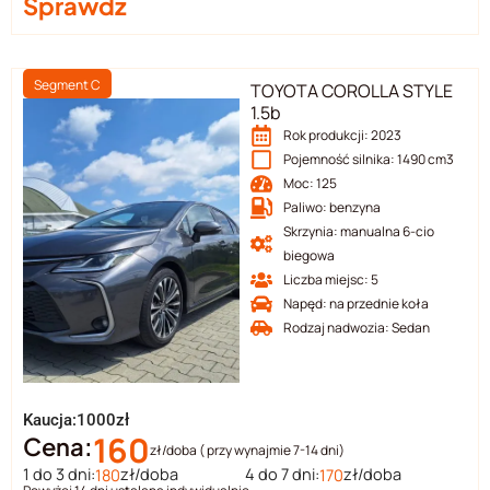
Sprawdź
Segment C
TOYOTA COROLLA STYLE
1.5b
Rok produkcji: 2023
Pojemność silnika: 1490 cm3
Moc: 125
Paliwo: benzyna
Skrzynia: manualna 6-cio
biegowa
Liczba miejsc: 5
Napęd: na przednie koła
Rodzaj nadwozia: Sedan
Kaucja:1000zł
160
Cena:
zł/doba ( przy wynajmie 7-14 dni)
1 do 3 dni:
zł/doba
4 do 7 dni:
zł/doba
180
170