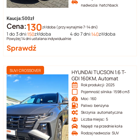
nadwozia: hatchback
Kaucja:500zł
130
Cena:
zł/doba ( przy wynajmie 7-14 dni)
1 do 3 dni:
zł/doba
4 do 7 dni:
zł/doba
150
140
Powyżej 14 dni ustalana indywidualnie
Sprawdź
SUV/ CROSSOVER
HYUNDAI TUCSON 1.6 T-
GDI 160KM, Automat
Rok produkcji: 2025
Pojemność silnika: 1598 cm3
Moc: 160
Paliwo: benzyna
Skrzynia: automatyczna
Liczba miejsc: 5
Napęd: na przednie koła
Rodzaj nadwozia: SUV