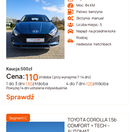
Moc: 84 KM
Paliwo: benzyna
Skrzynia: manual
Liczba miejsc: 5
Napęd: na przednie koła
Rodzaj
nadwozia: hatchback
Kaucja:500zł
110
Cena:
zł/doba ( przy wynajmie 7-14 dni)
1 do 3 dni:
zł/doba
4 do 7 dni:
zł/doba
130
120
Powyżej 14 dni ustalana indywidualnie
Sprawdź
Segment C
TOYOTA COROLLA 1.5b
COMFORT + TECH –
AUTOMAT