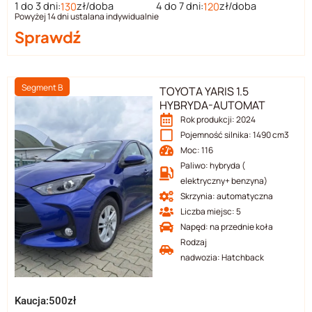
1 do 3 dni:
zł/doba
4 do 7 dni:
zł/doba
130
120
Udostępniając
Powyżej 14 dni ustalana indywidualnie
swoje
Sprawdź
zainteresowania i
zachowania
podczas
odwiedzania naszej
Segment B
TOYOTA YARIS 1.5
strony, zwiększasz
HYBRYDA-AUTOMAT
szansę na
Rok produkcji: 2024
zobaczenie
Pojemność silnika: 1490 cm3
spersonalizowanych
treści i ofert.
Moc: 116
Paliwo: hybryda (
elektryczny+ benzyna)
Skrzynia: automatyczna
Liczba miejsc: 5
Napęd: na przednie koła
Rodzaj
nadwozia: Hatchback
Kaucja:500zł