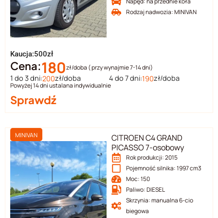
Napęd: na przednie koła
Rodzaj nadwozia: MINIVAN
Kaucja:500zł
180
Cena:
zł/doba ( przy wynajmie 7-14 dni)
1 do 3 dni:
zł/doba
4 do 7 dni:
zł/doba
200
190
Powyżej 14 dni ustalana indywidualnie
Sprawdź
MINIVAN
CITROEN C4 GRAND
PICASSO 7-osobowy
Rok produkcji: 2015
Pojemność silnika: 1997 cm3
Moc: 150
Paliwo: DIESEL
Skrzynia: manualna 6-cio
biegowa