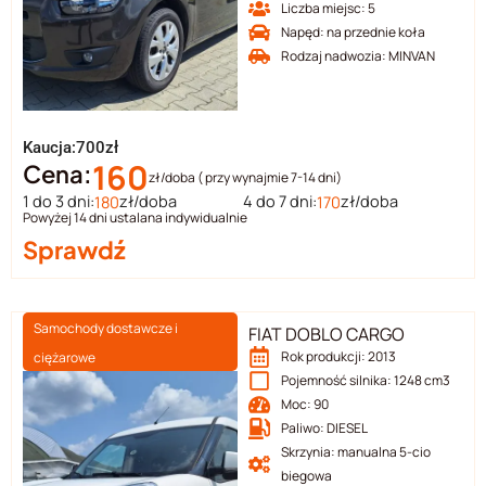
Liczba miejsc: 5
Napęd: na przednie koła
Rodzaj nadwozia: MINVAN
Kaucja:700zł
160
Cena:
zł/doba ( przy wynajmie 7-14 dni)
1 do 3 dni:
zł/doba
4 do 7 dni:
zł/doba
180
170
Powyżej 14 dni ustalana indywidualnie
Sprawdź
Samochody dostawcze i
FIAT DOBLO CARGO
Rok produkcji: 2013
ciężarowe
Pojemność silnika: 1248 cm3
Moc: 90
Paliwo: DIESEL
Skrzynia: manualna 5-cio
biegowa