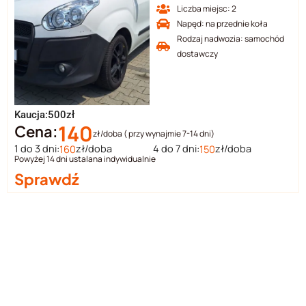
Liczba miejsc: 2
Napęd: na przednie koła
Rodzaj nadwozia: samochód
dostawczy
Kaucja:500zł
140
Cena:
zł/doba ( przy wynajmie 7-14 dni)
1 do 3 dni:
zł/doba
4 do 7 dni:
zł/doba
160
150
Powyżej 14 dni ustalana indywidualnie
Sprawdź
Wynajem