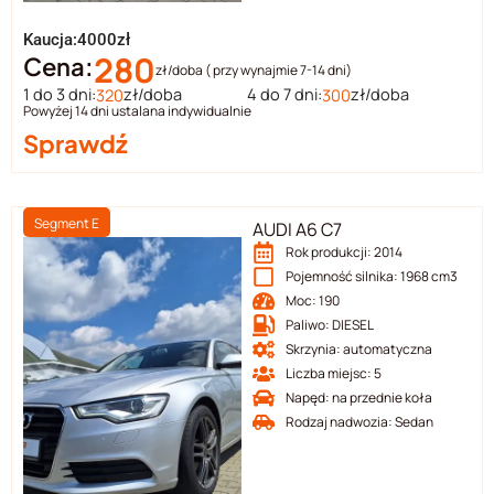
Kaucja:4000zł
280
Cena:
zł/doba ( przy wynajmie 7-14 dni)
1 do 3 dni:
zł/doba
4 do 7 dni:
zł/doba
320
300
Powyżej 14 dni ustalana indywidualnie
Sprawdź
Segment E
AUDI A6 C7
Rok produkcji: 2014
Pojemność silnika: 1968 cm3
Moc: 190
Paliwo: DIESEL
Skrzynia: automatyczna
Liczba miejsc: 5
Napęd: na przednie koła
Rodzaj nadwozia: Sedan