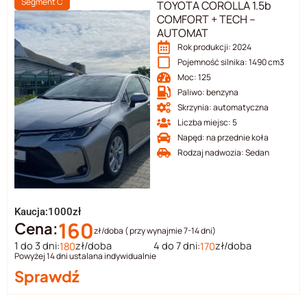
Segment C
TOYOTA COROLLA 1.5b
COMFORT + TECH –
AUTOMAT
Rok produkcji: 2024
Pojemność silnika: 1490 cm3
Moc: 125
Paliwo: benzyna
Skrzynia: automatyczna
Liczba miejsc: 5
Napęd: na przednie koła
Rodzaj nadwozia: Sedan
Kaucja:1000zł
160
Cena:
zł/doba ( przy wynajmie 7-14 dni)
1 do 3 dni:
zł/doba
4 do 7 dni:
zł/doba
180
170
Powyżej 14 dni ustalana indywidualnie
Sprawdź