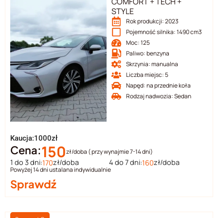
COMFORT + TECH +
STYLE
Rok produkcji: 2023
Pojemność silnika: 1490 cm3
Moc: 125
Paliwo: benzyna
Skrzynia: manualna
Liczba miejsc: 5
Napęd: na przednie koła
Rodzaj nadwozia: Sedan
Kaucja:1000zł
150
Cena:
zł/doba ( przy wynajmie 7-14 dni)
1 do 3 dni:
zł/doba
4 do 7 dni:
zł/doba
170
160
Powyżej 14 dni ustalana indywidualnie
Sprawdź