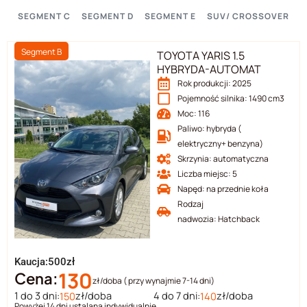
SEGMENT C
SEGMENT D
SEGMENT E
SUV/ CROSSOVER
Konieczne
Segment B
TOYOTA YARIS 1.5
Te pliki cookie
HYBRYDA-AUTOMAT
nie są
Rok produkcji: 2025
opcjonalne. Są
Pojemność silnika: 1490 cm3
one potrzebne
do
Moc: 116
funkcjonowania
Paliwo: hybryda (
strony
elektryczny+ benzyna)
internetowej.
Skrzynia: automatyczna
Liczba miejsc: 5
Napęd: na przednie koła
Statystyka
Rodzaj
Abyśmy mogli
nadwozia: Hatchback
poprawić
funkcjonalność
i strukturę
Kaucja:500zł
strony
130
Cena:
zł/doba ( przy wynajmie 7-14 dni)
internetowej,
1 do 3 dni:
zł/doba
4 do 7 dni:
zł/doba
150
140
na podstawie
Powyżej 14 dni ustalana indywidualnie