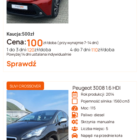
Kaucja:500zł
100
Cena:
zł/doba ( przy wynajmie 7-14 dni)
1 do 3 dni:
zł/doba
4 do 7 dni:
zł/doba
120
110
Powyżej 14 dni ustalana indywidualnie
Sprawdź
SUV/ CROSSOVER
Peugeot 3008 1.6 HDI
Rok produkcji: 2014
Pojemność silnika: 1560 cm3
Moc: 115
Paliwo: diesel
Skrzynia: manualna
Liczba miejsc: 5
Napęd: na przednie koła