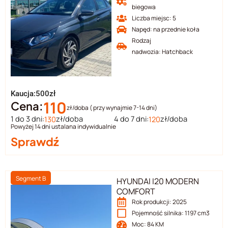
biegowa
Liczba miejsc: 5
Napęd: na przednie koła
Rodzaj
nadwozia: Hatchback
Kaucja:500zł
110
Cena:
zł/doba ( przy wynajmie 7-14 dni)
1 do 3 dni:
zł/doba
4 do 7 dni:
zł/doba
130
120
Powyżej 14 dni ustalana indywidualnie
Sprawdź
Segment B
HYUNDAI I20 MODERN
COMFORT
Rok produkcji: 2025
Pojemność silnika: 1197 cm3
Moc: 84 KM