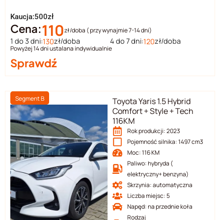
Kaucja:500zł
110
Cena:
zł/doba ( przy wynajmie 7-14 dni)
1 do 3 dni:
zł/doba
4 do 7 dni:
zł/doba
130
120
Powyżej 14 dni ustalana indywidualnie
Sprawdź
Segment B
Toyota Yaris 1.5 Hybrid
Comfort + Style + Tech
116KM
Rok produkcji: 2023
Pojemność silnika: 1497 cm3
Moc: 116 KM
Paliwo: hybryda (
elektryczny+ benzyna)
Skrzynia: automatyczna
Liczba miejsc: 5
Napęd: na przednie koła
Rodzaj