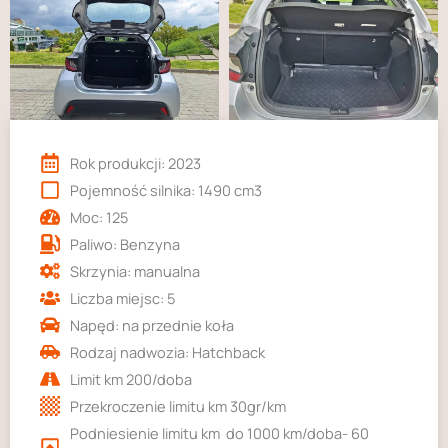
Udostępniając
swoje
zainteresowania i
zachowania
podczas
odwiedzania naszej
strony, zwiększasz
szansę na
Rok produkcji: 2023
zobaczenie
Pojemność silnika: 1490 cm3
spersonalizowanych
treści i ofert.
Moc: 125
Paliwo: Benzyna
Skrzynia: manualna
Liczba miejsc: 5
Napęd: na przednie koła
Rodzaj nadwozia: Hatchback
Limit km 200/doba
Przekroczenie limitu km 30gr/km
Podniesienie limitu km do 1000 km/doba- 60