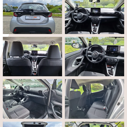
tego, jak
strona jest
używana.
Doświadczenie
Aby nasza
strona
internetowa
działała jak
najlepiej
podczas
twojego
przejścia na nią.
Jeśli odrzucisz
te pliki cookie,
niektóre funkcje
znikną ze strony
internetowej.
Marketing