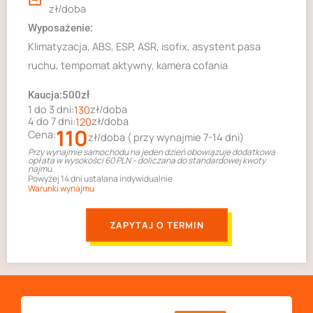
zł/doba
Wyposażenie:
Klimatyzacja, ABS, ESP, ASR, isofix, asystent pasa
ruchu, tempomat aktywny, kamera cofania
Kaucja:500zł
1 do 3 dni:
zł/doba
130
4 do 7 dni:
zł/doba
120
110
Cena:
zł/doba ( przy wynajmie 7-14 dni)
Przy wynajmie samochodu na jeden dzień obowiązuje dodatkowa
opłata w wysokości 60 PLN – doliczana do standardowej kwoty
najmu.
Powyżej 14 dni ustalana indywidualnie
Warunki wynajmu
ZAPYTAJ O TERMIN