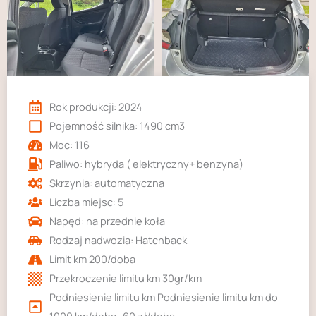
Udostępniając
swoje
zainteresowania i
zachowania
podczas
odwiedzania naszej
strony, zwiększasz
Rok produkcji: 2024
szansę na
zobaczenie
Pojemność silnika: 1490 cm3
spersonalizowanych
Moc: 116
treści i ofert.
Paliwo: hybryda ( elektryczny+ benzyna)
Skrzynia: automatyczna
Liczba miejsc: 5
Napęd: na przednie koła
Rodzaj nadwozia: Hatchback
Limit km 200/doba
Przekroczenie limitu km 30gr/km
Podniesienie limitu km Podniesienie limitu km do