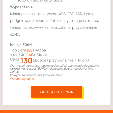
1000 km/doba- 60 zł/doba
Wyposażenie:
Klimatyzacja automatyczna, ABS, ESP, ASR, isofix,
podgrzewane przednie fotele, asystent pasa ruchu,
tempomat aktywny, kamera cofania, przyciemniane
szyby
Kaucja:500zł
1 do 3 dni:
zł/doba
150
4 do 7 dni:
zł/doba
140
130
Cena:
zł/doba ( przy wynajmie 7-14 dni)
Przy wynajmie samochodu na jeden dzień obowiązuje dodatkowa
opłata w wysokości 60 PLN – doliczana do standardowej kwoty
najmu.
Powyżej 14 dni ustalana indywidualnie
Warunki wynajmu
ZAPYTAJ O TERMIN