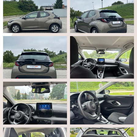
tego, jak
strona jest
używana.
Doświadczenie
Aby nasza
strona
internetowa
działała jak
najlepiej
podczas
twojego
przejścia na nią.
Jeśli odrzucisz
te pliki cookie,
niektóre funkcje
znikną ze strony
internetowej.
Marketing