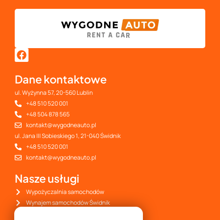
F
a
c
Dane kontaktowe
e
b
ul. Wyżynna 57, 20-560 Lublin
o
+48 510 520 001
o
+48 504 878 565
k
kontakt@wygodneauto.pl
ul. Jana III Sobieskiego 1, 21-040 Świdnik
+48 510 520 001
kontakt@wygodneauto.pl
Nasze usługi
Wypożyczalnia samochodów
Wynajem samochodów Świdnik
Wynajem samochodów lotnisko