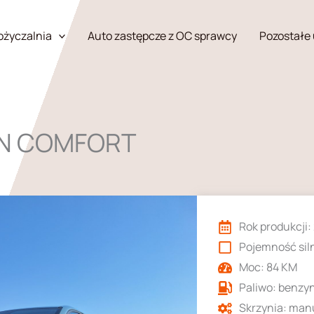
życzalnia
Auto zastępcze z OC sprawcy
Pozostałe 
RN COMFORT
Rok produkcji:
Pojemność siln
Moc: 84 KM
Paliwo: benzy
Skrzynia: man