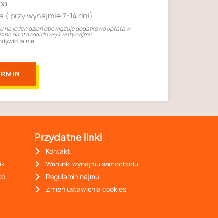
ba
a ( przy wynajmie 7-14 dni)
 na jeden dzień obowiązuje dodatkowa opłata w
czana do standardowej kwoty najmu.
indywidualnie
ERMIN
Przydatne linki
Kontakt
ik
Warunki wynajmu samochodu
ko
Regulamin najmu
Zmień ustawienia cookies