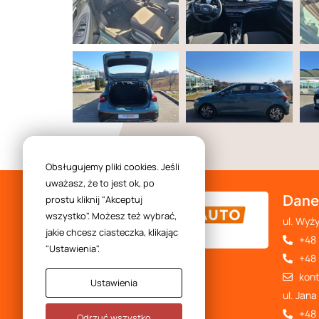
Obsługujemy pliki cookies. Jeśli
uważasz, że to jest ok, po
Dane
prostu kliknij "Akceptuj
wszystko". Możesz też wybrać,
ul. Wyż
jakie chcesz ciasteczka, klikając
+48 
"Ustawienia".
F
+48 
a
kon
c
Ustawienia
e
ul. Jana
b
+48 
Odrzuć wszystko