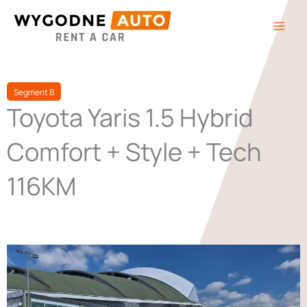
Przejdź
do
treści
Segment B
Toyota Yaris 1.5 Hybrid
Comfort + Style + Tech
116KM