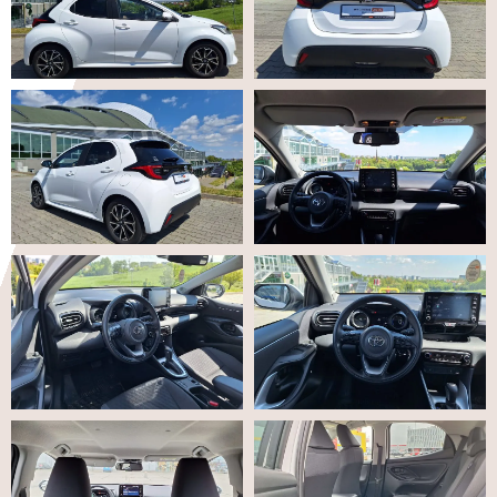
tego, jak
strona jest
używana.
Doświadczenie
Aby nasza
strona
internetowa
działała jak
najlepiej
podczas
twojego
przejścia na nią.
Jeśli odrzucisz
te pliki cookie,
niektóre funkcje
znikną ze strony
internetowej.
Marketing