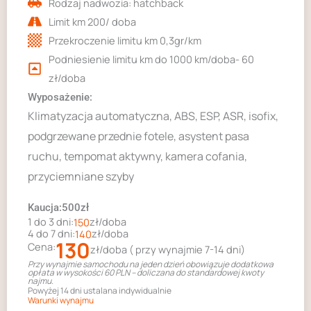
Rodzaj nadwozia: hatchback
Limit km 200/ doba
Przekroczenie limitu km 0,3gr/km
Podniesienie limitu km do 1000 km/doba- 60
zł/doba
Wyposażenie:
Klimatyzacja automatyczna, ABS, ESP, ASR, isofix,
podgrzewane przednie fotele, asystent pasa
ruchu, tempomat aktywny, kamera cofania,
przyciemniane szyby
Kaucja:500zł
1 do 3 dni:
zł/doba
150
4 do 7 dni:
zł/doba
140
130
Cena:
zł/doba ( przy wynajmie 7-14 dni)
Przy wynajmie samochodu na jeden dzień obowiązuje dodatkowa
opłata w wysokości 60 PLN – doliczana do standardowej kwoty
najmu.
Powyżej 14 dni ustalana indywidualnie
Warunki wynajmu