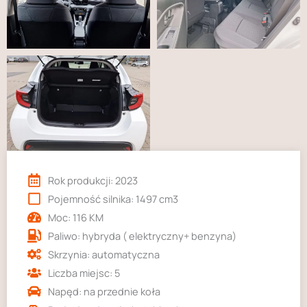
Udostępniając
swoje
zainteresowania i
zachowania
podczas
odwiedzania naszej
strony, zwiększasz
szansę na
zobaczenie
spersonalizowanych
treści i ofert.
Rok produkcji: 2023
Pojemność silnika: 1497 cm3
Moc: 116 KM
Paliwo: hybryda ( elektryczny+ benzyna)
Skrzynia: automatyczna
Liczba miejsc: 5
Napęd: na przednie koła